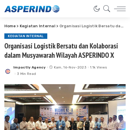
Home
>
Kegiatan Internal
>
Organisasi Logistik Bersatu dan Kolaborasi dalam Musyawarah Wilayah ASPERINDO X
KEGIATAN INTERNAL
Organisasi Logistik Bersatu dan Kolaborasi
dalam Musyawarah Wilayah ASPERINDO X
Impactly Agency
Kam, 16-Nov-2023
1.1k Views
Posted
by
3 Min Read